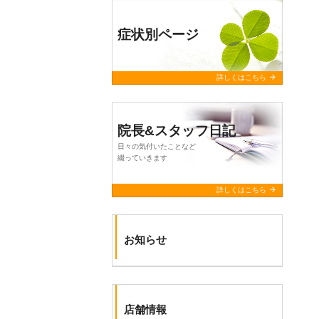
症状別ページ
arrow_forward
詳しくはこちら
院長&スタッフ日記
日々の気付いたことなど
綴っていきます
arrow_forward
詳しくはこちら
お知らせ
店舗情報