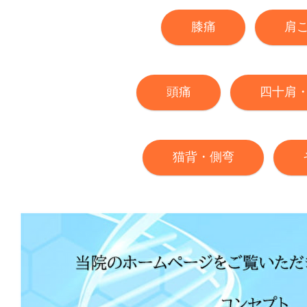
膝痛
肩
頭痛
四十肩
猫背・側弯