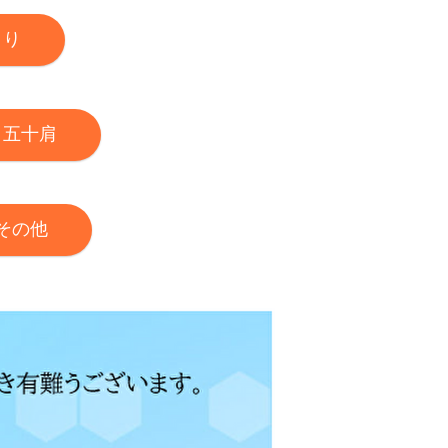
こり
・五十肩
その他