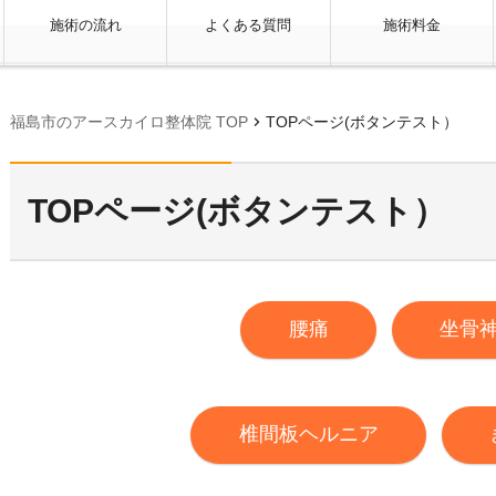
施術の流れ
よくある質問
施術料金
chevron_right
福島市のアースカイロ整体院 TOP
TOPページ(ボタンテスト）
TOPページ(ボタンテスト）
腰痛
坐骨
椎間板ヘルニア